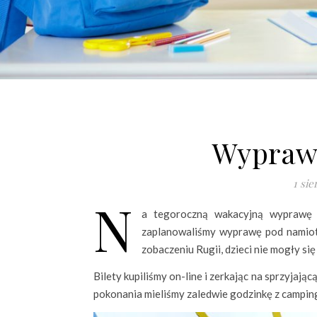
Wypraw
1 sie
N
a tegoroczną wakacyjną wyprawę z
zaplanowaliśmy wyprawę pod namiot,
zobaczeniu Rugii, dzieci nie mogły s
Bilety kupiliśmy on-line i zerkając na sprzyjając
pokonania mieliśmy zaledwie godzinkę z camping