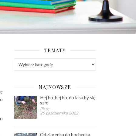
TEMATY
Tematy
NAJNOWSZE
ie
Hej ho, hej ho, do lasu by się
 o
szło
Piszę
29 października 2022
Do
Od ziarenka do bochenka,