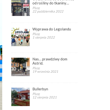
od rośliny do tkaniny…
Piszę
22 października 2022
Wyprawa do Legolandu
Piszę
1 sierpnia 2022
Nas… prawdziwy dom
Astrid.
Piszę
19 września 2021
Bullerbyn
Piszę
12 sierpnia 2021