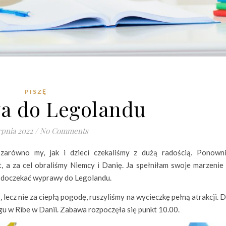
PISZĘ
a do Legolandu
rpnia 2022
/
No Comments
arówno my, jak i dzieci czekaliśmy z dużą radością. Ponown
 a za cel obraliśmy Niemcy i Danię. Ja spełniłam swoje marzenie
ię doczekać wyprawy do Legolandu.
ą, lecz nie za ciepłą pogodę, ruszyliśmy na wycieczkę pełną atrakcji. 
u w Ribe w Danii. Zabawa rozpoczęła się punkt 10.00.